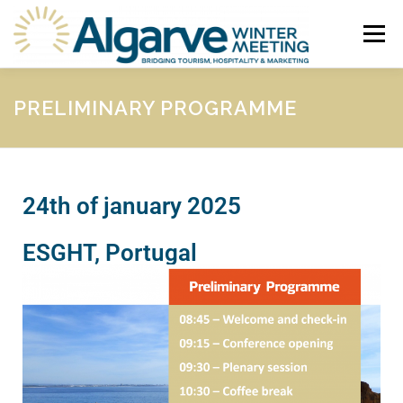
Menu
HOME
ABOUT
PROGRAMME
CALL FOR PAPERS
PRELIMINARY PROGRAMME
SUBMISSION & REGISTRATION
CONTACTS
24th of january 2025
ESGHT, Portugal